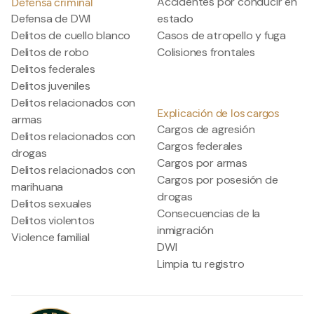
Accidentes por conducir en
Defensa criminal
Defensa de DWI
estado
Delitos de cuello blanco
Casos de atropello y fuga
Delitos de robo
Colisiones frontales
Delitos federales
Delitos juveniles
Delitos relacionados con
Explicación de los cargos
armas
Cargos de agresión
Delitos relacionados con
Cargos federales
drogas
Cargos por armas
Delitos relacionados con
Cargos por posesión de
marihuana
drogas
Delitos sexuales
Consecuencias de la
Delitos violentos
inmigración
Violence familial
DWI
Limpia tu registro